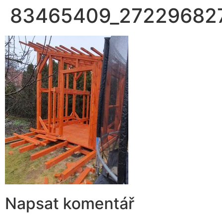
83465409_27229682
Napsat komentář