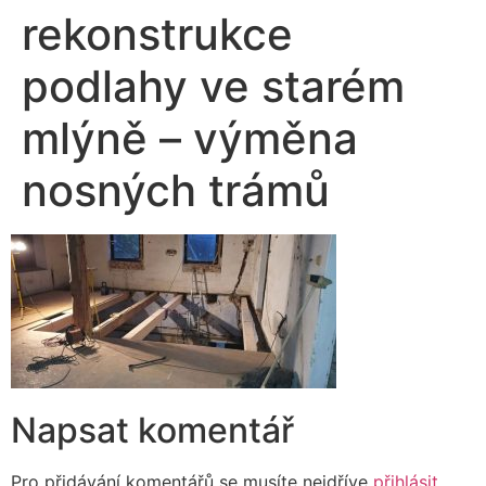
rekonstrukce
podlahy ve starém
mlýně – výměna
nosných trámů
Napsat komentář
Pro přidávání komentářů se musíte nejdříve
přihlásit
.